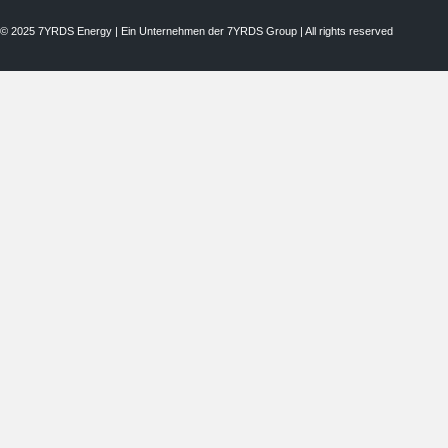
© 2025 7YRDS Energy | Ein Unternehmen der 7YRDS Group | All rights reserved